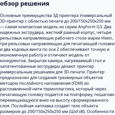
обзор решения
Основные преимущества 3Д принтера Универсальный
3D-принтер с областью печати до 200/150х250х250 мм
— самая компактная модель из серии AnyForm G3. Два
надежных экструдера, жесткий рамный корпус, четыре
рельсовых направляющих рабочего стола марки Hiwin,
три рельсовых направляющих для печатающей головки
и два ходовых винта по оси Z обеспечивают точную и
экономичную работу и отличают модель от
конкурентов. Закрытая камера, нагреваемый стол и
запатентованные экструдеры делают принтер
универсальным решением для 3D-печати. Принтер
предназначен для создания трехмерных объектов
методом послойного наплавления (FDM) из
расплавленной нити термопластика, который через
печатающую головку подается на платформу, пошагово
перемещающуюся вниз на высоту сформированного
слоя. Послойная наплавка создает тело объекта
размером до 200/150х250х250 мм (ШхГхВ). Особенности