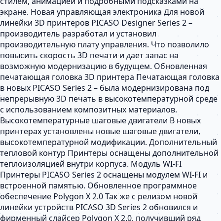
стилем, анимацией и подробными подсказками на
экране. Новая управляющая электроника Для новой
линейки 3D принтеров PICASO Designer Series 2 –
производитель разработал и установил
производительную плату управления. Что позволило
повысить скорость 3D печати и дает запас на
возможную модернизацию в будущем. Обновленная
печатающая головка 3D принтера Печатающая головка
в новых PICASO Series 2 – была модернизирована под
непрерывную 3D печать в высокотемпературной среде
с использованием композитных материалов.
Высокотемпературные шаговые двигатели В новых
принтерах установлены новые шаговые двигатели,
высокотемпературной модификации. Дополнительный
тепловой контур Принтеры оснащены дополнительной
теплоизоляцией внутри корпуса. Модуль WI-FI
Принтеры PICASO Series 2 оснащены модулем WI-FI и
встроенной памятью. Обновленное программное
обеспечение Polygon X 2.0 Так же с релизом новой
линейки устройств PICASO 3D Series 2 обновился и
фирменный слайсер Polygon X 2.0, получивший ряд