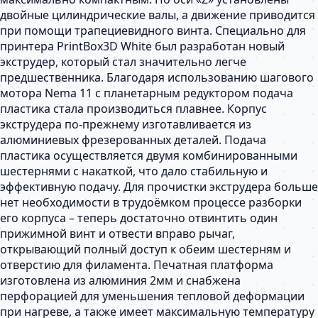
двойные цилиндрические валы, а движение приводится
при помощи трапециевидного винта. Специально для
принтера PrintBox3D White был разработан новый
экструдер, который стал значительно легче
предшественника. Благодаря использованию шагового
мотора Nema 11 с планетарным редуктором подача
пластика стала производиться плавнее. Корпус
экструдера по-прежнему изготавливается из
алюминиевых фрезерованных деталей. Подача
пластика осуществляется двумя комбинированными
шестернями с накаткой, что дало стабильную и
эффективную подачу. Для прочистки экструдера больше
нет необходимости в трудоёмком процессе разборки
его корпуса – теперь достаточно отвинтить один
прижимной винт и отвести вправо рычаг,
открывающий полный доступ к обеим шестерням и
отверстию для филамента. Печатная платформа
изготовлена из алюминия 2мм и снабжена
перфорацией для уменьшения тепловой деформации
при нагреве, а также имеет максимальную температуру