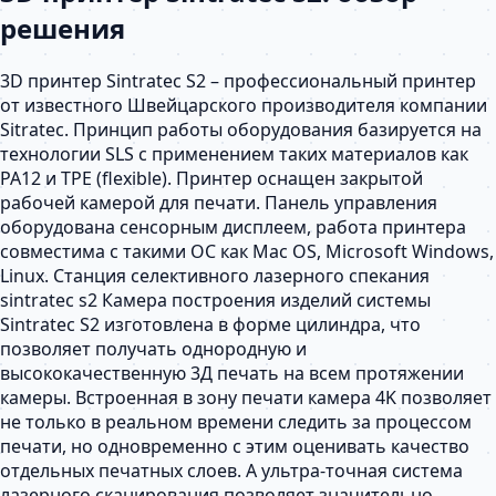
решения
3D принтер Sintratec S2 – профессиональный принтер
от известного Швейцарского производителя компании
Sitratec. Принцип работы оборудования базируется на
технологии SLS с применением таких материалов как
PA12 и TPE (flexible). Принтер оснащен закрытой
рабочей камерой для печати. Панель управления
оборудована сенсорным дисплеем, работа принтера
совместима с такими ОС как Mac OS, Microsoft Windows,
Linux. Станция селективного лазерного спекания
sintratec s2 Камера построения изделий системы
Sintratec S2 изготовлена в форме цилиндра, что
позволяет получать однородную и
высококачественную 3Д печать на всем протяжении
камеры. Встроенная в зону печати камера 4K позволяет
не только в реальном времени следить за процессом
печати, но одновременно с этим оценивать качество
отдельных печатных слоев. А ультра-точная система
лазерного сканирования позволяет значительно