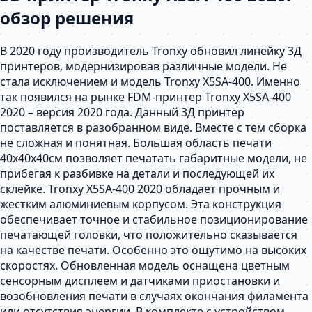
обзор решения
В 2020 году производитель Tronxy обновил линейку 3Д
принтеров, модернизировав различные модели. Не
стала исключением и модель Tronxy X5SA-400. Именно
так появился на рынке FDM-принтер Tronxy X5SA-400
2020 – версия 2020 года. Данный 3Д принтер
поставляется в разобранном виде. Вместе с тем сборка
не сложная и понятная. Большая область печати
40х40х40см позволяет печатать габаритные модели, не
прибегая к разбивке на детали и последующей их
склейке. Tronxy X5SA-400 2020 обладает прочным и
жестким алюминиевым корпусом. Эта конструкция
обеспечивает точное и стабильное позиционирование
печатающей головки, что положительно сказывается
на качестве печати. Особенно это ощутимо на высоких
скоростях. Обновленная модель оснащена цветным
сенсорным дисплеем и датчиками приостановки и
возобновления печати в случаях окончания филамента
или отсутствия энергии. В комплекте с устройством