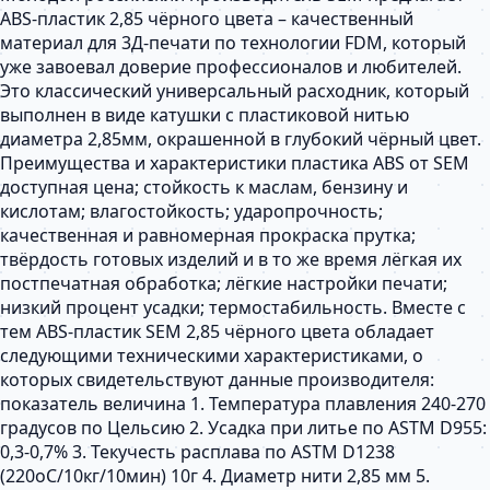
ABS-пластик 2,85 чёрного цвета – качественный
материал для 3Д-печати по технологии FDM, который
уже завоевал доверие профессионалов и любителей.
Это классический универсальный расходник, который
выполнен в виде катушки с пластиковой нитью
диаметра 2,85мм, окрашенной в глубокий чёрный цвет.
Преимущества и характеристики пластика ABS от SEM
доступная цена; стойкость к маслам, бензину и
кислотам; влагостойкость; ударопрочность;
качественная и равномерная прокраска прутка;
твёрдость готовых изделий и в то же время лёгкая их
постпечатная обработка; лёгкие настройки печати;
низкий процент усадки; термостабильность. Вместе с
тем ABS-пластик SEM 2,85 чёрного цвета обладает
следующими техническими характеристиками, о
которых свидетельствуют данные производителя:
показатель величина 1. Температура плавления 240-270
градусов по Цельсию 2. Усадка при литье по ASTM D955:
0,3-0,7% 3. Текучесть расплава по ASTM D1238
(220оC/10кг/10мин) 10г 4. Диаметр нити 2,85 мм 5.