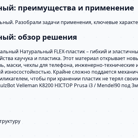
льный: преимущества и применение
альный. Разобрали задачи применения, ключевые характ
ьный: обзор решения
уральный Натуральный FLEX-пластик – гибкий и эластичн
йства каучука и пластика. Этот материал открывает но
ь, маски, чехлы для телефона, инженерно-технические 
й износостойкостью. Крайне сложно поддается механич
иликагелем, чтобы при хранении пластик не терял своих
T LulzBot Velleman K8200 HICTOP Prusa i3 / Mendel90 под
труктуру