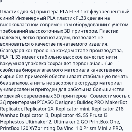
Пластик для 3Д принтера PLA FL33 1 кг флуоресцентный
синий Инженерный PLA пластик FL33 сделан на
высококлассном современном оборудовании с учетом
требований высокоточных 3D принтеров. Пластик
надежен, легко прогнозируем, позволяет не
волноваться о качестве печатаемого изделия.
благодаря контролю на каждом этапе производства,
PLA FL 33 имеет стабильно высокое качество нити
вакуумная упаковка сохраняет первоначальные
свойства биоразлагаемого материала качественное
сырье без примесей обеспечивает стабильную печать
без запахов, а нить не засоряет экструдер материал
универсален и пригоден для работы на большинстве
моделей современных 3D принтеров Совместимость с
3Д принтерами PICASO Designer, Builder, PRO MakerBot
Replicator, Replicator 2X, Replicator mini, Replicator Z18
Wanhao Duplicator i3, Duplicator 4S, 5S Prusa i3
Hephestos Ultimaker 2, Ultimaker 2 GO PrintBox One,
PrintBox 120 XYZprinting Da Vinci 1.0 Prism Mini и PRO,